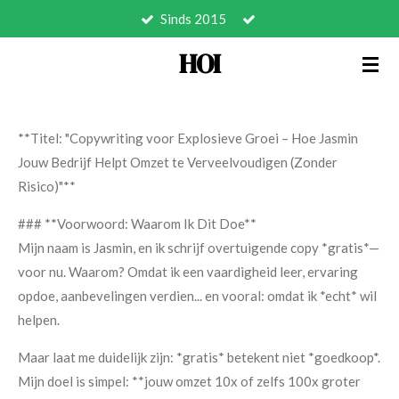
Sinds 2015
Ga
direct
HOI
naar
de
hoofdinhoud
**Titel: "Copywriting voor Explosieve Groei – Hoe Jasmin
Jouw Bedrijf Helpt Omzet te Verveelvoudigen (Zonder
Risico)"**
### **Voorwoord: Waarom Ik Dit Doe**
Mijn naam is Jasmin, en ik schrijf overtuigende copy *gratis*—
voor nu. Waarom? Omdat ik een vaardigheid leer, ervaring
opdoe, aanbevelingen verdien... en vooral: omdat ik *echt* wil
helpen.
Maar laat me duidelijk zijn: *gratis* betekent niet *goedkoop*.
Mijn doel is simpel: **jouw omzet 10x of zelfs 100x groter