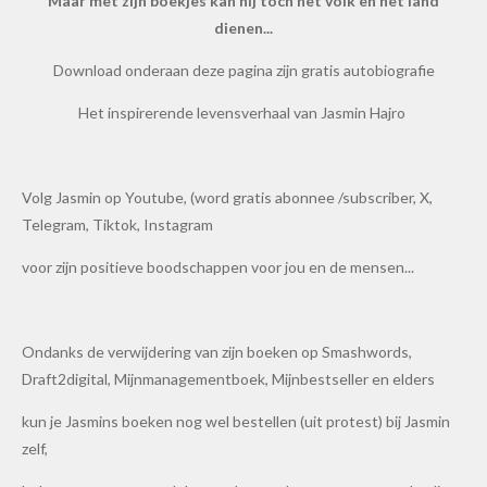
Maar met zijn boekjes kan hij toch het volk en het land
dienen...
Download onderaan deze pagina zijn gratis autobiografie
Het inspirerende levensverhaal van Jasmin Hajro
Volg Jasmin op Youtube, (word gratis abonnee /subscriber, X,
Telegram, Tiktok, Instagram
voor zijn positieve boodschappen voor jou en de mensen...
Ondanks de verwijdering van zijn boeken op Smashwords,
Draft2digital, Mijnmanagementboek, Mijnbestseller en elders
kun je Jasmins boeken nog wel bestellen (uit protest) bij Jasmin
zelf,