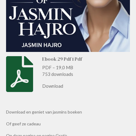
r
r
e
n
Ebook 29 Pdf 1 Pdf
PDF – 19,0 MB
753 downloads
Download
Download en geniet van jasmins boeken
Of geef ze cadeau
Op deze pagina en pagina Gratis