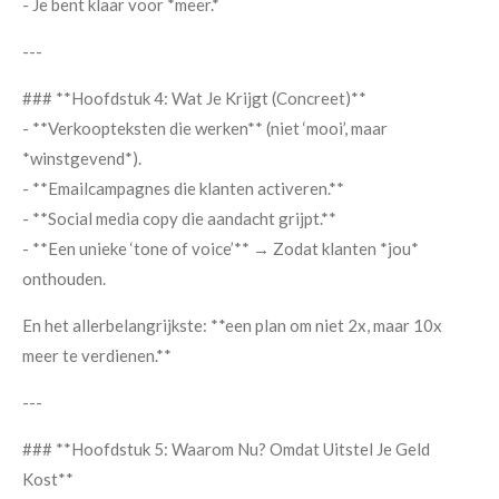
- Je bent klaar voor *meer.*
---
### **Hoofdstuk 4: Wat Je Krijgt (Concreet)**
- **Verkoopteksten die werken** (niet ‘mooi’, maar
*winstgevend*).
- **Emailcampagnes die klanten activeren.**
- **Social media copy die aandacht grijpt.**
- **Een unieke ‘tone of voice’** → Zodat klanten *jou*
onthouden.
En het allerbelangrijkste: **een plan om niet 2x, maar 10x
meer te verdienen.**
---
### **Hoofdstuk 5: Waarom Nu? Omdat Uitstel Je Geld
Kost**