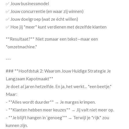
✅ Jouw businessmodel
✅ Jouw concurrentie (en waar zij winnen)
✅ Jouw doelgroep (wat ze écht willen)
✅ Hoe jij *meer* kunt verdienen met dezelfde klanten
**Resultaat?** Niet zomaar een tekst—maar een
*omzetmachine.*
---
### **Hoofdstuk 2: Waarom Jouw Huidige Strategie Je
Langzaam Kapotmaakt**
Je doet al jaren hetzelfde. En ja, het werkt... *een beetje.*
Maar:
- **Alles wordt duurder** → Je marges krimpen.
- **Klanten hebben meer keuzes** → Jij valt niet meer op.
- **Je blijft hangen in ‘genoeg’** → Terwijl je *rijk* zou
kunnen zijn.