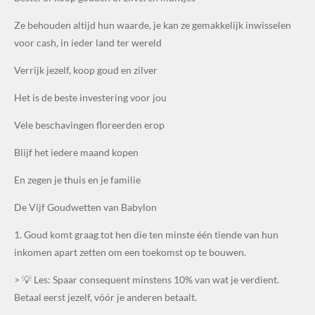
Ze behouden altijd hun waarde, je kan ze gemakkelijk inwisselen
voor cash, in ieder land ter wereld
Verrijk jezelf, koop goud en zilver
Het is de beste investering voor jou
Vele beschavingen floreerden erop
Blijf het iedere maand kopen
En zegen je thuis en je familie
De Vijf Goudwetten van Babylon
1. Goud komt graag tot hen die ten minste één tiende van hun
inkomen apart zetten om een toekomst op te bouwen.
> 💡 Les: Spaar consequent minstens 10% van wat je verdient.
Betaal eerst jezelf, vóór je anderen betaalt.