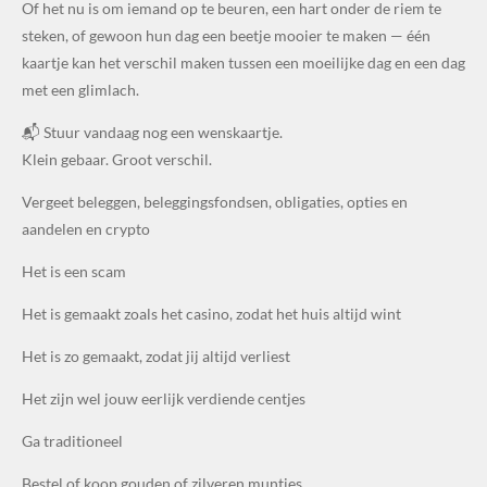
Of het nu is om iemand op te beuren, een hart onder de riem te
steken, of gewoon hun dag een beetje mooier te maken — één
kaartje kan het verschil maken tussen een moeilijke dag en een dag
met een glimlach.
📬 Stuur vandaag nog een wenskaartje.
Klein gebaar. Groot verschil.
Vergeet beleggen, beleggingsfondsen, obligaties, opties en
aandelen en crypto
Het is een scam
Het is gemaakt zoals het casino, zodat het huis altijd wint
Het is zo gemaakt, zodat jij altijd verliest
Het zijn wel jouw eerlijk verdiende centjes
Ga traditioneel
Bestel of koop gouden of zilveren muntjes