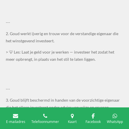
---
2. Goud werkt ijverig en trouw voor de verstandige eigenaar die
het winstgevend investeert.
> 💡 Les: Laat je geld voor je werken — investeer het zodat het
meer opbrengt, in plaats van het stil te laten liggen.
---
3. Goud blijft beschermd in handen van de voorzichtige eigenaar
die het alleen investeert onder advies van wijze en ervaren
mannen.
E-mailadres
Telefoonnummer
Kaart
Facebook
WhatsApp
> 💡 Les: Wees voorzichtig en vraag advies van mensen met kennis